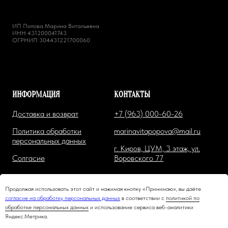
ИП Попова Марина Витальевна
ИНН 431200041743
ОГРНИП 304431221700060
ИНФОРМАЦИЯ
КОНТАКТЫ
Доставка и возврат
+7 (963) 000-60-26
Политика обработки
marinavitapopova@mail.ru
персональных данных
г. Киров, ЦУМ, 3 этаж, ул.
Солгасие
Воровского 77
Продолжая использовать этот сайт и нажимая кнопку «Принимаю», вы даёте
согласие на обработку персональных данных
в соответствии с
политикой по
обработке персональных данных
и использование сервиса веб-аналитики
Яндекс.Метрика.