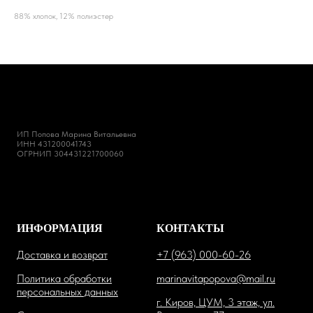
88% хлопок, 12% полиэстер
ИП Попова Марина Витальевна
ИНН 431200041743
ОГРНИП 304431221700060
ИНФОРМАЦИЯ
КОНТАКТЫ
Доставка и возврат
+7 (963) 000-60-26
Политика обработки
marinavitapopova@mail.ru
персональных данных
г. Киров, ЦУМ, 3 этаж, ул.