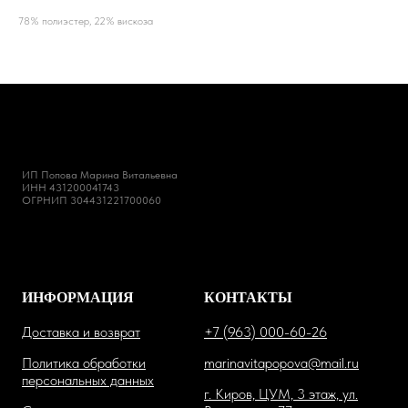
78% полиэстер, 22% вискоза
ИП Попова Марина Витальевна
ИНН 431200041743
ОГРНИП 304431221700060
ИНФОРМАЦИЯ
КОНТАКТЫ
Доставка и возврат
+7 (963) 000-60-26
Политика обработки
marinavitapopova@mail.ru
персональных данных
г. Киров, ЦУМ, 3 этаж, ул.