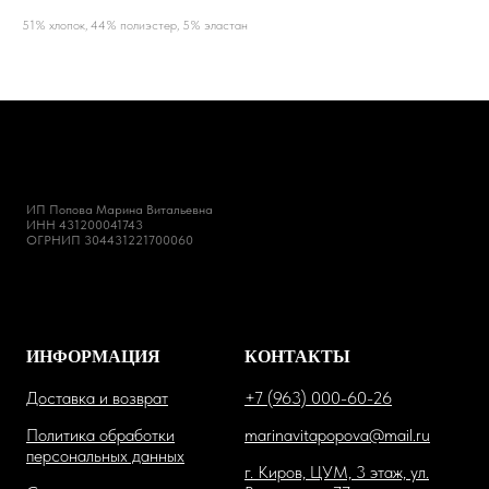
51% хлопок, 44% полиэстер, 5% эластан
ИП Попова Марина Витальевна
ИНН 431200041743
ОГРНИП 304431221700060
ИНФОРМАЦИЯ
КОНТАКТЫ
Доставка и возврат
+7 (963) 000-60-26
Политика обработки
marinavitapopova@mail.ru
персональных данных
г. Киров, ЦУМ, 3 этаж, ул.